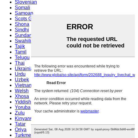
Slovenian
Somali
Samoan
Scots Gaelic
Shona
Sindhi
Sundanese
Swahili
Tajik
Tamil
Telugu
Thai
Ukrainian
Urdu
Uzbek
Vietnamese
Welsh
Xhosa
Yiddish
Yoruba
Zulu
Kinyarwanda
Tatar
Oriya
Turkmen