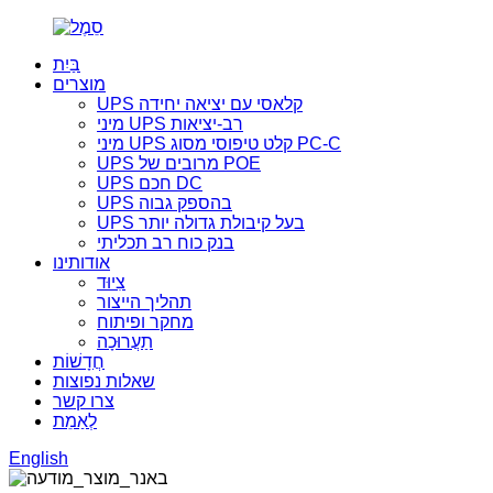
בַּיִת
מוצרים
UPS קלאסי עם יציאה יחידה
מיני UPS רב-יציאות
מיני UPS קלט טיפוסי מסוג PC-C
UPS מרובים של POE
UPS חכם DC
UPS בהספק גבוה
UPS בעל קיבולת גדולה יותר
בנק כוח רב תכליתי
אודותינו
צִיוּד
תהליך הייצור
מחקר ופיתוח
תַעֲרוּכָה
חֲדָשׁוֹת
שאלות נפוצות
צרו קשר
לְאַמֵת
English