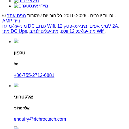
-
© זכויות יוצרים - 2010-2026: כל הזכויות שמורות.
מפת אתר
AMP נייד
,
מיני-על-פסק 12V 2A
מיני אפים
,
,
מיני-על-מתח DC לנתב Wifi
,
מיני-עלים לנתב Wifi
מיני-על-על 12 וולט
,
,
מיני DC Ups
טֵלֵפוֹן
טל
‎+86-755-2712-6881
אֶלֶקטרוֹנִי
אֶלֶקטרוֹנִי
enquiry@richroctech.com