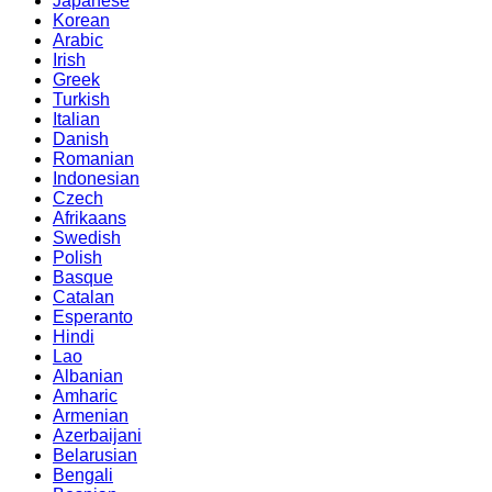
Japanese
Korean
Arabic
Irish
Greek
Turkish
Italian
Danish
Romanian
Indonesian
Czech
Afrikaans
Swedish
Polish
Basque
Catalan
Esperanto
Hindi
Lao
Albanian
Amharic
Armenian
Azerbaijani
Belarusian
Bengali