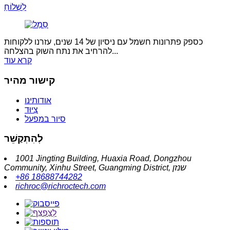
לִשְׁלוֹחַ
כספק פתרונות חשמל עם ניסיון של 14 שנים, עזרנו ללקוחות
להרחיב את נתח השוק בהצלחה...
קרא עוד
קישור מהיר
אודותינו
צִיוּד
סיור במפעל
לְהִתְקַשֵׁר
1001 Jingting Building, Huaxia Road, Dongzhou
Community, Xinhu Street, Guangming District, שנזן
+86 18688744282
richroc@richroctech.com