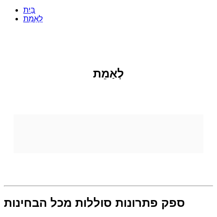
בַּיִת
לְאַמֵת
לְאַמֵת
ספק פתרונות סוללות מכל הבחינות