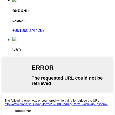
וואטסאפ
וואטסאפ
‎+8618688744282
רֹאשׁ