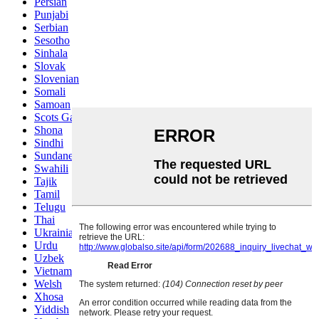
Persian
Punjabi
Serbian
Sesotho
Sinhala
Slovak
Slovenian
Somali
Samoan
Scots Gaelic
Shona
Sindhi
Sundanese
Swahili
Tajik
Tamil
Telugu
Thai
Ukrainian
Urdu
Uzbek
Vietnamese
Welsh
Xhosa
Yiddish