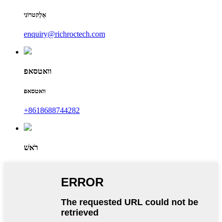
אֶלֶקטרוֹנִי
enquiry@richroctech.com
וואטסאפ
וואטסאפ
‎+8618688744282
רֹאשׁ