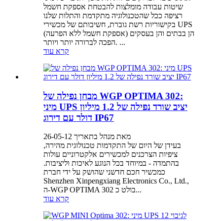
שיטות עבודה מומלצות להבטחת אספקת חשמל
רציפה ככל שהטכנולוגיה מתקדמת והתלות שלנו
בקישוריות רשת גוברת, חשיבותם של מכשירי UPS
(אספקת חשמל ללא הפרעה) הן בבתים והן בעסקים
הפכה לברורה יותר ויותר. ...
קרא עוד
מבחן נפילה של WGP OPTIMA 302:
מיני UPS יציב שורד נפילה של 1.2 מיליון
דולר עם דירוג IP67
מאת מנהל בתאריך 26-05-12
בעידן של היום של התקדמות טכנולוגית מהירה,
ציפיות הצרכנים למכשירים אלקטרוניים עולות
בהתמדה - במיוחד בכל הנוגע לאיכות וליציבות.
כמכשיר חכם חדשני שהושק על ידי חברת
Shenzhen Xinpengxiang Electronics Co., Ltd.,
ה-WGP OPTIMA 302 בולט כ...
קרא עוד