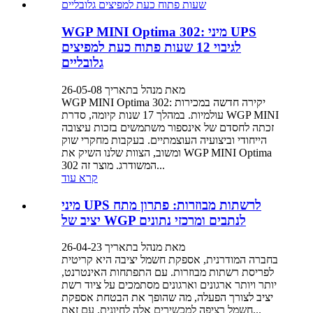
WGP MINI Optima 302: מיני UPS
לגיבוי 12 שעות פתוח כעת למפיצים
גלובליים
מאת מנהל בתאריך 26-05-08
WGP MINI Optima 302: יקירה חדשה במכירות
עולמיות. במהלך 17 שנות קיומה, סדרת WGP MINI
זכתה לחסדם של אינספור משתמשים בזכות עיצובה
הייחודי וביצועיה העוצמתיים. בעקבות מחקרי שוק
ומשוב, הצוות שלנו השיק את WGP MINI Optima
302 המשודרג. מוצר זה...
קרא עוד
מיני UPS לרשתות מבוזרות: פתרון מתח
יציב של WGP לנתבים ומרכזי נתונים
מאת מנהל בתאריך 26-04-23
בחברה המודרנית, אספקת חשמל יציבה היא קריטית
לפריסת רשתות מבוזרות. עם התפתחות האינטרנט,
יותר ויותר ארגונים וארגונים מסתמכים על ציוד רשת
יציב לצורך הפעלה, מה שהופך את הבטחת אספקת
חשמל רציפה למכשירים אלה לחיונית. עם זאת...