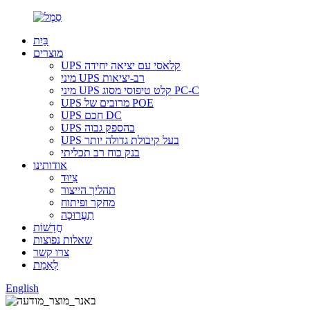
בַּיִת
מוצרים
UPS קלאסי עם יציאה יחידה
מיני UPS רב-יציאות
מיני UPS קלט טיפוסי מסוג PC-C
UPS מרובים של POE
UPS חכם DC
UPS בהספק גבוה
UPS בעל קיבולת גדולה יותר
בנק כוח רב תכליתי
אודותינו
צִיוּד
תהליך הייצור
מחקר ופיתוח
תַעֲרוּכָה
חֲדָשׁוֹת
שאלות נפוצות
צרו קשר
לְאַמֵת
English