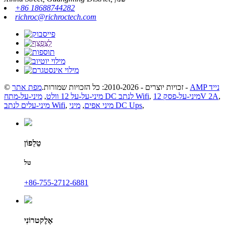
+86 18688744282
richroc@richroctech.com
AMP נייד
-
© זכויות יוצרים - 2010-2026: כל הזכויות שמורות.
מפת אתר
,
מיני-על-פסק 12V 2A
,
מיני-על-מתח DC לנתב Wifi
מיני-על-על 12 וולט
,
,
מיני DC Ups
מיני אפים
,
,
מיני-עלים לנתב Wifi
טֵלֵפוֹן
טל
‎+86-755-2712-6881
אֶלֶקטרוֹנִי