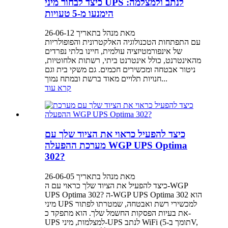
כיצד לבחור מיני UPS לנתב ולמצלמה:
הימנעו מ-5 טעויות
מאת מנהל בתאריך 26-06-12
עם התפתחות הטכנולוגיה האלקטרונית והפופולריות
של אינפורמטיזציה עולמית, חיינו בלתי נפרדים
מהאינטרנט, כולל אינטרנט ביתי, רשתות אלחוטיות,
ניטור אבטחה ומכשירים חכמים. גם משקי בית וגם
חנויות תלויים מאוד ברשת ובמתח נמוך...
קרא עוד
כיצד להפעיל כראוי את הציוד שלך עם
מערכת ההפעלה WGP UPS Optima
302?
מאת מנהל בתאריך 26-06-05
כיצד להפעיל את הציוד שלך כראוי עם ה-WGP
UPS Optima 302? ה-WGP UPS Optima 302 הוא
מיני UPS למכשירי רשת ואבטחה, שמטרתו לפתור
את בעיות הפסקות החשמל שלך. הוא מתפקד כ-
UPS למצלמות, מיני-UPS לנתב WiFi (תומך ב-5V,