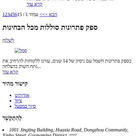
קרא עוד
הבא >
>>
עמוד 1 / 15
6
5
4
3
2
1
ספק פתרונות סוללות מכל הבחינות
לִשְׁלוֹחַ
כספק פתרונות חשמל עם ניסיון של 14 שנים, עזרנו ללקוחות להרחיב את
נתח השוק בהצלחה...
קרא עוד
קישור מהיר
אודותינו
צִיוּד
סיור במפעל
לְהִתְקַשֵׁר
1001 Jingting Building, Huaxia Road, Dongzhou Community,
Xinhu Street, Guangming District, שנזן