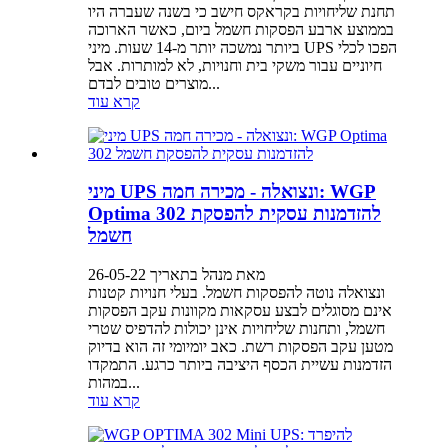
תחנת שליחויות בקראקס חישב כי בשנה שעברה היו
בממוצע ארבע הפסקות חשמל ביום, כאשר הארוכה
ביותר נמשכה יותר מ-14 שעות. מיני UPS הפכו לכלי
חיוניים עבור משקי בית וחנויות, לא למותרות. אבל
מוצרים טובים לבדם...
קרא עוד
מיני UPS ונצואלה - מכירה חמה: WGP
Optima 302 להזדמנות עסקית להפסקת
חשמל
מאת מנהל בתאריך 26-05-22
ונצואלה נוטה להפסקות חשמל. בעלי חנויות קטנות
אינם מסוגלים לבצע עסקאות מקוונות עקב הפסקות
חשמל, ותחנות שליחויות אינן יכולות להדפיס שטרי
מטען עקב הפסקות רשת. כאב יומיומי זה הוא בדיוק
הזדמנות עשיית הכסף היציבה ביותר כרגע. התמקדו
במהות...
קרא עוד