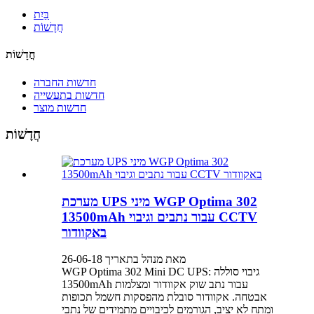
בַּיִת
חֲדָשׁוֹת
חֲדָשׁוֹת
חדשות החברה
חדשות בתעשייה
חדשות מוצר
חֲדָשׁוֹת
מערכת UPS מיני WGP Optima 302
13500mAh עבור נתבים וגיבוי CCTV
באקוודור
מאת מנהל בתאריך 26-06-18
WGP Optima 302 Mini DC UPS: גיבוי סוללה
13500mAh עבור נתב שוק אקוודור ומצלמות
אבטחה. אקוודור סובלת מהפסקות חשמל תכופות
ומתח לא יציב, הגורמים לכיבויים מתמידים של נתבי