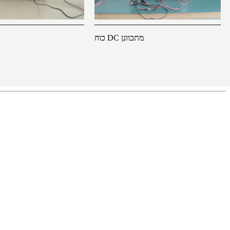
כוח DC מתכוונן