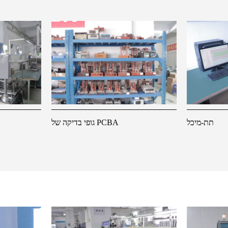
תת-מיכל
גופי בדיקה של PCBA