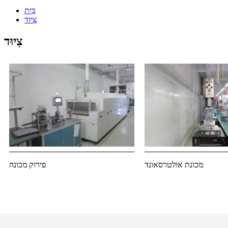
בַּיִת
צִיוּד
צִיוּד
מכונת אולטרסאונד
פירוק מכונה