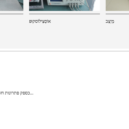
מְיַצֵב
אוֹסְצִילוֹסקוּפּ
כספק פתרונות חשמל עם ניסיון של 14 שנים, עזרנו ללקוחות להרחיב את נתח השוק בהצלחה...