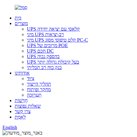
בַּיִת
מוצרים
UPS קלאסי עם יציאה יחידה
מיני UPS רב-יציאות
מיני UPS קלט טיפוסי מסוג PC-C
UPS מרובים של POE
UPS חכם DC
UPS בהספק גבוה
UPS בעל קיבולת גדולה יותר
בנק כוח רב תכליתי
אודותינו
צִיוּד
תהליך הייצור
מחקר ופיתוח
תַעֲרוּכָה
חֲדָשׁוֹת
שאלות נפוצות
צרו קשר
לְאַמֵת
English