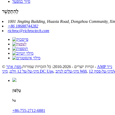
סיור במפעל
לְהִתְקַשֵׁר
+86 18688744282
richroc@richroctech.com
AMP נייד
-
© זכויות יוצרים - 2010-2026: כל הזכויות שמורות.
מפת אתר
12V 
,
מיני-עלים לנתב Wifi
,
מיני DC Ups
מיני-על-על 12 וולט
,
טֵלֵפוֹן
טל
‎+86-755-2712-6881