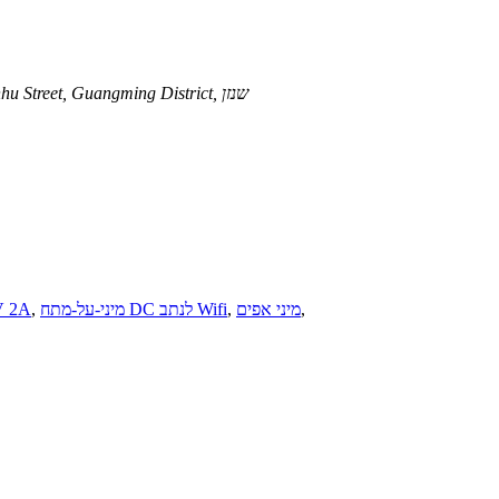
1001 Jingting Building, Huaxia Road, Dongzhou Community, Xinhu Street, Guangming District, שנזן
,
מיני אפים
,
מיני-על-מתח DC לנתב Wifi
,
מיני-על-פסק 2A