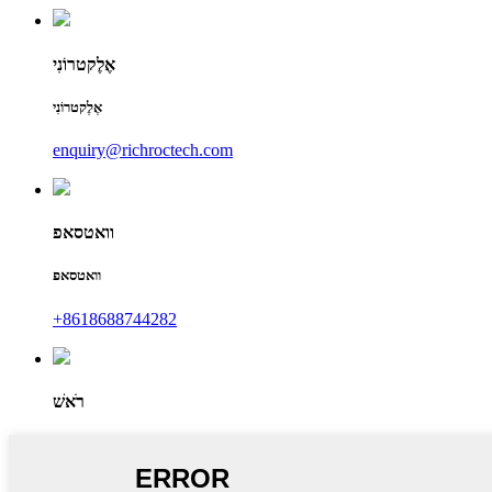
אֶלֶקטרוֹנִי
אֶלֶקטרוֹנִי
enquiry@richroctech.com
וואטסאפ
וואטסאפ
‎+8618688744282
רֹאשׁ